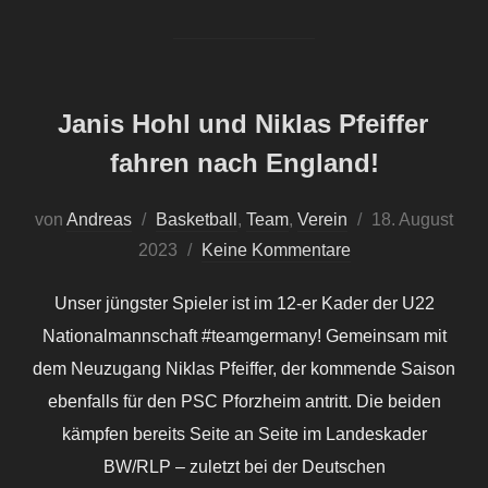
Janis Hohl und Niklas Pfeiffer
fahren nach England!
Veröffentlicht
von
Andreas
Basketball
,
Team
,
Verein
18. August
am
2023
Keine Kommentare
Unser jüngster Spieler ist im 12-er Kader der U22
Nationalmannschaft #teamgermany! Gemeinsam mit
dem Neuzugang Niklas Pfeiffer, der kommende Saison
ebenfalls für den PSC Pforzheim antritt. Die beiden
kämpfen bereits Seite an Seite im Landeskader
BW/RLP – zuletzt bei der Deutschen