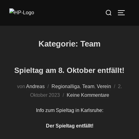
Zum
Suchen
Inhalt
SEITEN
nach:
springen
Kategorie:
Team
Spieltag am 8. Oktober entfällt!
Veröffentl
von
Andreas
Regionalliga
,
Team
,
Verein
2.
am
Oktober 2023
Keine Kommentare
Info zum Spieltag in Karlsruhe:
Der Spieltag entfällt!