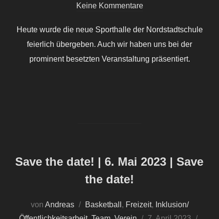
am
Keine Kommentare
Heute wurde die neue Sporthalle der Nordstadtschule
feierlich übergeben. Auch wir haben uns bei der
prominent besetzten Veranstaltung präsentiert.
Save the date! | 6. Mai 2023 | Save
the date!
von
Andreas
Basketball
,
Freizeit
,
Inklusion/
Veröffentlicht
Öffentlichkeitsarbeit
,
Team
,
Verein
7. April 2023