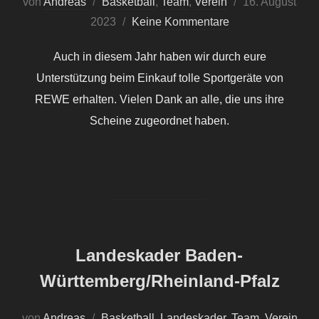
Veröffentlicht
von
Andreas
Basketball
,
Team
,
Verein
16. August
am
2023
Keine Kommentare
Auch in diesem Jahr haben wir durch eure
Unterstützung beim Einkauf tolle Sportgeräte von
REWE erhalten. Vielen Dank an alle, die uns ihre
Scheine zugeordnet haben.
Landeskader Baden-
Württemberg/Rheinland-Pfalz
von
Andreas
Basketball
,
Landeskader
,
Team
,
Verein