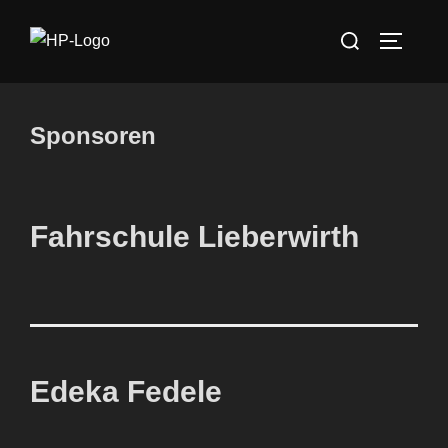
Zum
Suchen
Inhalt
SEITEN
nach:
springen
Sponsoren
Fahrschule Lieberwirth
Edeka Fedele