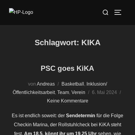
Zum
Suchen
Inhalt
SEITEN
nach:
springen
Schlagwort:
KIKA
PSC goes KiKA
von
Andreas
Basketball
,
Inklusion/
Veröffentlicht
Öffentlichkeitsarbeit
,
Team
,
Verein
6. Mai 2024
am
Keine Kommentare
Es ist endlich soweit: der
Sendetermin
für die Folge
Checkin Marina, der Rollstuhlcheck bei KiKA steht
fest.
Am 18.5. könnt ihr um 19.25 Uhr
sehen, wie