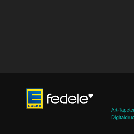
Art-Tapete
Digitaldru