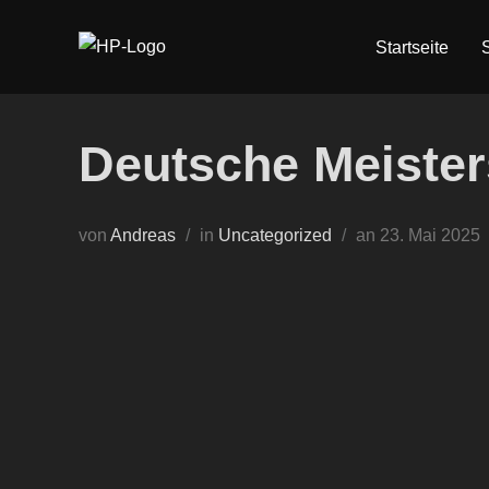
Zum
Inhalt
Startseite
springen
Deutsche Meister
Veröffentlicht
von
Andreas
in
Uncategorized
an
23. Mai 2025
am