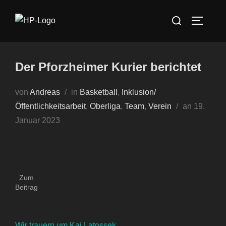
Zum
Suchen
Inhalt
SEITEN
nach:
springen
Der Pforzheimer Kurier berichtet
von
Andreas
in
Basketball
,
Inklusion/
Veröffent
Öffentlichkeitsarbeit
,
Oberliga
,
Team
,
Verein
an
19.
am
Januar 2023
Zum
Beitrag
…
Wir trauern um Kai Latossek