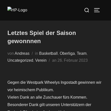
Zum
Suchen
Inhalt
SEITEN
nach:
springen
Letztes Spiel der Saison
gewonnnen
von
Andreas
in
Basketball
,
Oberliga
,
Team
,
Veröffentlicht
Uncategorized
,
Verein
an
26. Februar 2023
am
Gegen die Westpark Wheelys Ingostadt gewinnen wir
vor heimischem Publikum.
Vielen Dank an alle Zuschauer fürs Kommen.
Besonderer Dank gilt unseren Unterstützern der