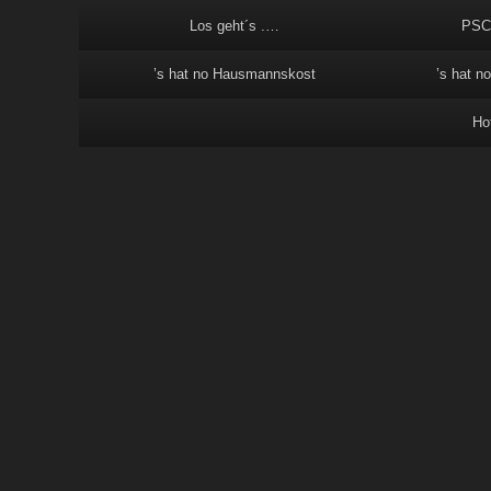
Los geht´s .…
PSC
’s hat no Hausmannskost
’s hat no
Hot