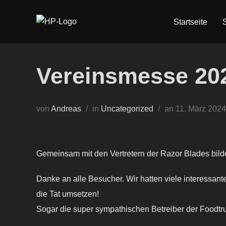
Zum
Inhalt
Startseite
springen
Vereinsmesse 20
Veröffentlicht
von
Andreas
in
Uncategorized
an
11. März 2024
am
Gemeinsam mit den Vertretern der Razor Blades bild
Danke an alle Besucher. Wir hatten viele interessan
die Tat umsetzen!
Sogar die super sympathischen Betreiber der Foodtr