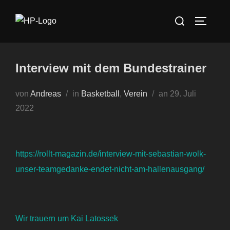
Zum
Suchen
Inhalt
SEITEN
nach:
springen
Interview mit dem Bundestrainer
Veröffentlicht
von
Andreas
in
Basketball
,
Verein
an
29. Juli
am
2022
https://rollt-magazin.de/interview-mit-sebastian-wolk-
unser-teamgedanke-endet-nicht-am-hallenausgang/
Wir trauern um Kai Latossek